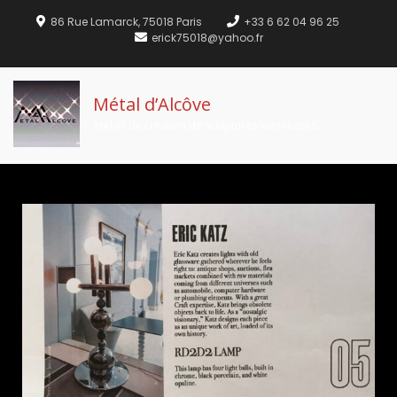
86 Rue Lamarck, 75018 Paris
+33 6 62 04 96 25
erick75018@yahoo.fr
Métal d’Alcôve
Atelier de création de sculptures lumineuses.