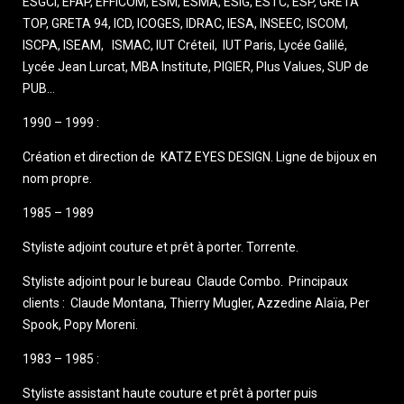
ESGCI, EFAP, EFFICOM, ESM, ESMA, ESIG, ESTC, ESP, GRETA
TOP, GRETA 94, ICD, ICOGES, IDRAC, IESA, INSEEC, ISCOM,
ISCPA, ISEAM, ISMAC, IUT Créteil, IUT Paris, Lycée Galilé,
Lycée Jean Lurcat, MBA Institute, PIGIER, Plus Values, SUP de
PUB…
1990 – 1999 :
Création et direction de KATZ EYES DESIGN. Ligne de bijoux en
nom propre.
1985 – 1989
Styliste adjoint couture et prêt à porter. Torrente.
Styliste adjoint pour le bureau Claude Combo. Principaux
clients : Claude Montana, Thierry Mugler, Azzedine Alaïa, Per
Spook, Popy Moreni.
1983 – 1985 :
Styliste assistant haute couture et prêt à porter puis