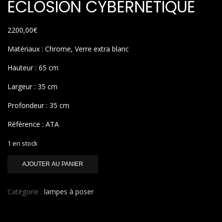
ÉCLOSION CYBERNÉTIQUE
2200,00
€
Matériaux : Chrome, Verre extra blanc
Hauteur : 65 cm
Largeur : 35 cm
Profondeur : 35 cm
Référence : ATA
1 en stock
quantité
AJOUTER AU PANIER
de
ÉCLOSION
CYBERNÉTIQUE
Catégorie :
lampes à poser