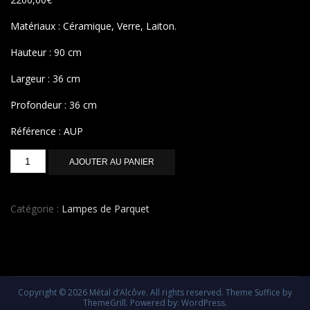
Matériaux : Céramique, Verre, Laiton.
Hauteur : 90 cm
Largeur : 36 cm
Profondeur : 36 cm
Référence : AUP
quantité
AJOUTER AU PANIER
de
GRAND
SIECLE
Catégorie :
Lampes de Parquet
Copyright © 2026
Métal d’Alcôve
. All rights reserved. Theme
Suffice
by
ThemeGrill. Powered by:
WordPress
.