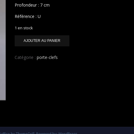
Profondeur : 7 cm
Référence : U
1 en stock
quantité
AJOUTER AU PANIER
de
LA
TOUPIE
Catégorie :
porte-clefs
IMPERIALE
Suffice
by ThemeGrill. Powered by:
WordPress
.