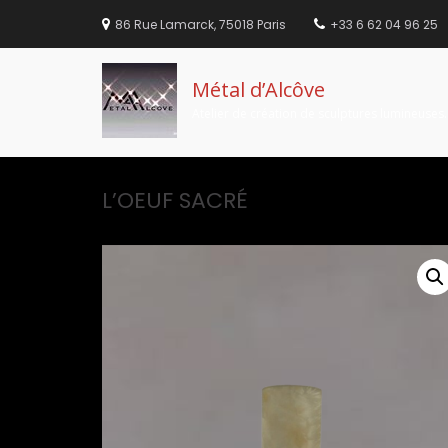
86 Rue Lamarck, 75018 Paris
+33 6 62 04 96 25
Métal d’Alcôve
Atelier de création de sculptures lumineuses.
Aller
au
L’OEUF SACRÉ
contenu