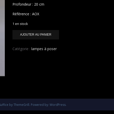
Profondeur : 20 cm
Référence : AOX
1 en stock
quantité
AJOUTER AU PANIER
de
L'OEUF
SACRÉ
Catégorie :
lampes à poser
Suffice
by ThemeGrill. Powered by:
WordPress
.