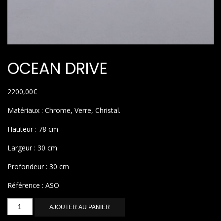
OCEAN DRIVE
2200,00
€
Matériaux : Chrome, Verre, Christal.
Hauteur : 78 cm
Largeur : 30 cm
Profondeur : 30 cm
Référence : ASO
quantité
AJOUTER AU PANIER
de
OCEAN