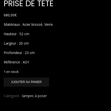
PRISE DE TÊTE
680,00
€
Matériaux : Acier brossé, Verre.
Hauteur : 52 cm
Largeur : 20 cm
Profondeur : 23 cm
Référence : ASY
1 en stock
quantité
AJOUTER AU PANIER
de
PRISE
DE
Catégorie :
lampes à poser
TÊTE